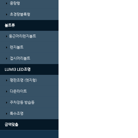
중량형
초경량블록형
볼트류
둥근머리렌지볼트
렌지볼트
접시머리볼트
LUMI3 LED조명
평판조명 (엣지형)
다운라이트
주차장등 방습등
특수조명
금액맞춤