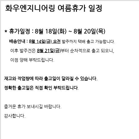
배송비관련 공지사항
택배배송관련 공지사항(*필독)
화우엔지니어링 여름휴가 일정
-> 24년 10월 1일부터 경동택배 택배비 인상 공지
* 휴가일정 : 8월 18일(화) ~ 8월 20일(목)
*택배사 요청에 따라 선불,착불 동시에 진행이 불가하게 되었습니
*프로파일 절단길이 2700mm이상 택배발송 불가
배송안내 : 8
월 14일(금) 오전
발주까지 택배 출고 가능합니다.
* 프로파일 절단길이 2700
mm 이상은
각 지역 도착영업소에
이후 발주건은
8월 21일(금)
부터 순차적으로 출고 되오니,
-수정전 : 주문시 배송비(6,000원) 선불 결제
따라
배송이 불가할수도 있습니다. 주문시 참고 부탁드립니다.
이점 양해 부탁드립니다.
제품의 수량,무게,길이에 따라 추가요금은 착불진
둥근머리렌지볼드 (3개)
--------> 강남지역 배송 불가 <-------------
표준형 프로파일 및 부품
재고와 작업량에 따라 출고일이 달라질 수 있습니다.
ex) 자가수령 및 화물택배,화물차(운임고객부담) 배송가능
- 수정후 :
주문시 배송비(0원)
ABN프로파일 20시리즈
정확한 출고일은 직접 확인 부탁드립니다
.
ABN프로파일 20시리즈부품
모든 제품은 착불진행.
견적문의 :
info@fawooeng.com
ABN프로파일 30시리즈
즐거운 휴가 보내시길 바랍니다.
전화번호 및 주소
->견적문의 시 연락 가능한
작성 부탁드립니다.
ABN프로파일 30시리즈부품
감사합니다.
* 주문결제 단계에서 다시한번 문구 확인하시고
ABN프로파일 40시리즈
이점 참고 부탁드립니다.
**알루미늄판재 및 기타판재 단가 인상 (쇼핑몰주문 및 입금전
ABN프로파일 40시리즈부품
청)**