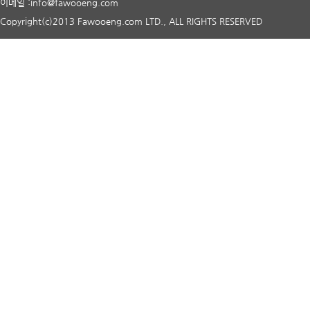
이메일 :info@fawooeng.com
Copyright(c)2013 Fawooeng.com LTD., ALL RIGHTS RESERVED