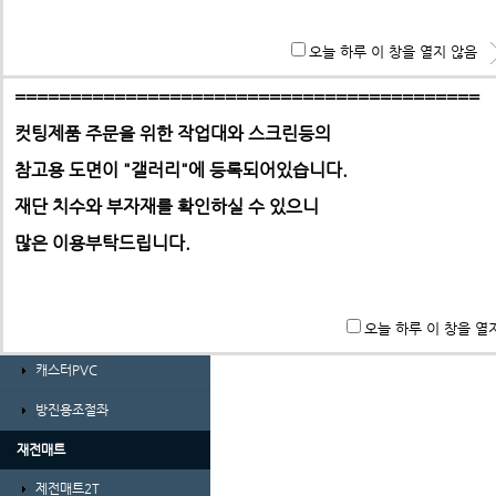
경량형 프로파일 및 부품
**특히 알루미늄판,PC,아크릴 판재는 필히 사무실로 견적 문
오늘 하루 이 창을 열지 않음
ABL프로파일 30시리즈
기 바랍니다.
ABL프로파일 30시리즈부품
==========================================
둥근머리렌지 볼트 (M5)
둥근머
컷팅제품 주문을 위한 작업대와 스크린등의
ABL프로파일 40시리즈
50원
참고용 도면이 "갤러리"에
등록되어있습니다.
ABL프로파일 40시리즈부품
-> 택배요금은 택배사에서 픽업 후 결정합니다.
재단 치수와 부자재를 확인하실 수 있으니
ㄱ자앵글 및 덕트
많은 이용부탁드립니다.
가공비(프로파일 및 판재)
바퀴 및 조절좌
오늘 하루 이 창을 열
풋마스터
캐스터PVC
방진용조절좌
재전매트
제전매트2T