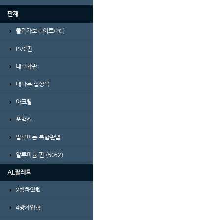
판재
폴리카보네이트(PC)
PVC판
내수합판
대나무 집성목
아크릴
포맥스
알루미늄 복합판넬
알루미늄 판 (5052)
AL팔레트
2방차입형
4방차입형