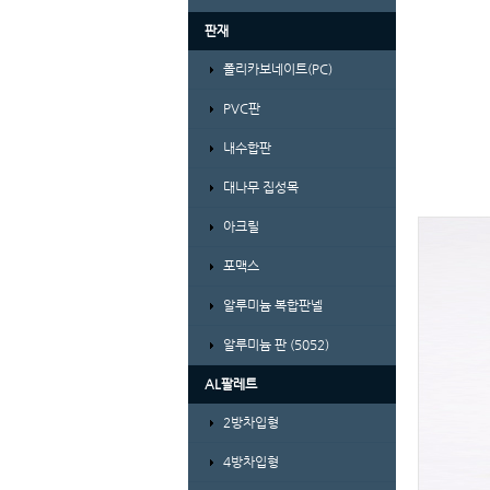
판재
폴리카보네이트(PC)
PVC판
내수합판
대나무 집성목
아크릴
포맥스
알루미늄 복합판넬
알루미늄 판 (5052)
AL팔레트
2방차입형
4방차입형