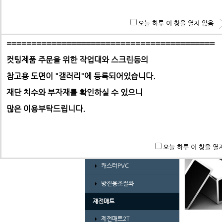
경량형 프로파일 및 부품
**특히 알루미늄판,PC,아크릴 판재는 필히 사무실로 견적 문
오늘 하루 이 창을 열지 않음
ABL프로파일 30시리즈
기 바랍니다.
ABL프로파일 30시리즈부품
==========================================
컷팅제품 주문을 위한 작업대와 스크린등의
ABL프로파일 40시리즈
참고용 도면이 "갤러리"에
등록되어있습니다.
ABL프로파일 40시리즈부품
-> 택배요금은 택배사에서 픽업 후 결정합니다.
재단 치수와 부자재를 확인하실 수 있으니
ㄱ자앵글 및 덕트
많은 이용부탁드립니다.
가공비(프로파일 및 판재)
바퀴 및 조절좌
오늘 하루 이 창을 열
풋마스터
캐스터PVC
방진용조절좌
재전매트
제전매트2T