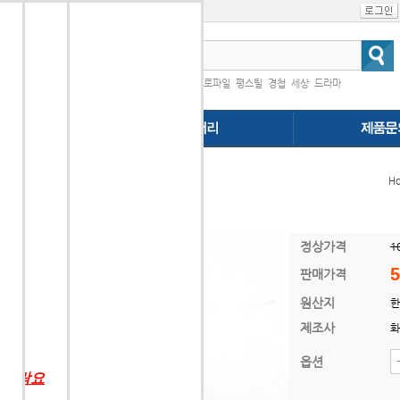
인기검색어
|
프로파일
평스틸
경첩
세상
드라마
다.
 볼트 (M5)
H
행
립시 사용합니다.
정상가격
1
5
판매가격
원산지
한
제조사
화
옵션
 연락요