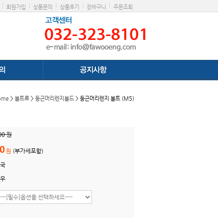
|
|
|
|
|
회원가입
상품문의
상품후기
장바구니
주문조회
ome
>
볼트류
>
둥근머리렌지볼드
> 둥근머리렌지 볼트 (M5)
00 원
0
원
(부가세포함)
국
우