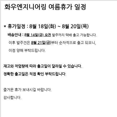
배송비관련 공지사항
택배배송관련 공지사항(*필독)
화우엔지니어링 여름휴가 일정
-> 24년 10월 1일부터 경동택배 택배비 인상 공지
* 휴가일정 : 8월 18일(화) ~ 8월 20일(목)
*택배사 요청에 따라 선불,착불 동시에 진행이 불가하게 되었습니
*프로파일 절단길이 2700mm이상 택배발송 불가
배송안내 : 8
월 14일(금) 오전
발주까지 택배 출고 가능합니다.
* 프로파일 절단길이 2700
mm 이상은
각 지역 도착영업소에
이후 발주건은
8월 21일(금)
부터 순차적으로 출고 되오니,
-수정전 : 주문시 배송비(6,000원) 선불 결제
따라
배송이 불가할수도 있습니다. 주문시 참고 부탁드립니다.
이점 양해 부탁드립니다.
둥근머리렌지
제품의 수량,무게,길이에 따라 추가요금은 착불진
--------> 강남지역 배송 불가 <-------------
20시리즈 조
표준형 프로파일 및 부품
재고와 작업량에 따라 출고일이 달라질 수 있습니다.
ex) 자가수령 및 화물택배,화물차(운임고객부담) 배송가능
- 수정후 :
주문시 배송비(0원)
ABN프로파일 20시리즈
정확한 출고일은 직접 확인 부탁드립니다
.
모든 제품은 착불진행.
ABN프로파일 20시리즈부품
견적문의 :
info@fawooeng.com
ABN프로파일 30시리즈
즐거운 휴가 보내시길 바랍니다.
전화번호 및 주소
->견적문의 시 연락 가능한
작성 부탁드립니다.
ABN프로파일 30시리즈부품
감사합니다.
* 주문결제 단계에서 다시한번 문구 확인하시고
ABN프로파일 40시리즈
이점 참고 부탁드립니다.
**알루미늄판재 및 기타판재 단가 인상 (쇼핑몰주문 및 입금전
ABN프로파일 40시리즈부품
청)**