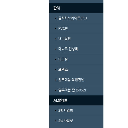
판재
폴리카보네이트(PC)
PVC판
내수합판
대나무 집성목
아크릴
포맥스
알루미늄 복합판넬
알루미늄 판 (5052)
AL팔레트
2방차입형
4방차입형