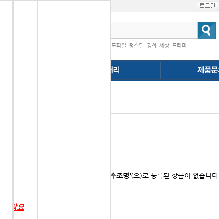
인기검색어
|
프로파일
평스틸
경첩
세상
드라마
다.
행
(0개)
'특수조명'
(으)로 등록된 상품이 없습니다
 연락요