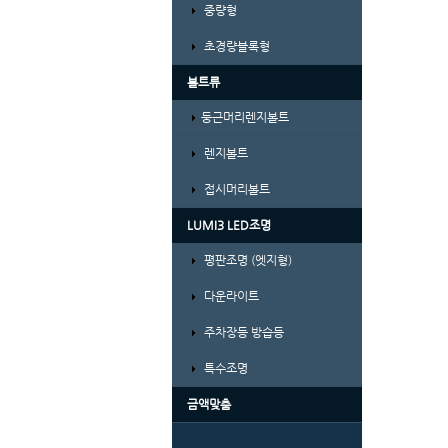
중량형
초경량블록형
볼트류
둥근머리렌지볼트
렌지볼트
접시머리볼트
LUMI3 LED조명
평판조명 (엣지형)
다운라이트
주차장등 방습등
특수조명
금액맞춤