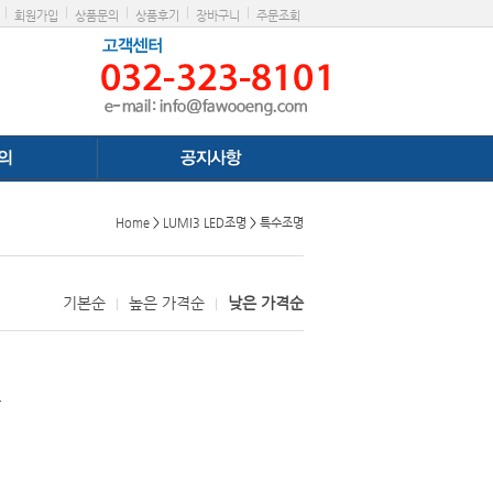
|
|
|
|
|
회원가입
상품문의
상품후기
장바구니
주문조회
Home
>
LUMI3 LED조명
>
특수조명
기본순
높은 가격순
낮은 가격순
|
|
.