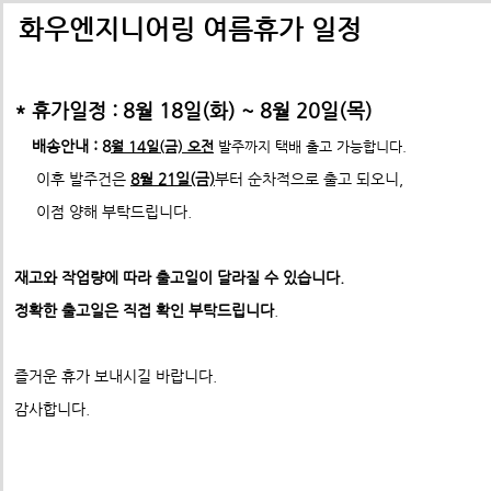
배송비관련 공지사항
택배배송관련 공지사항(*필독)
화우엔지니어링 여름휴가 일정
-> 24년 10월 1일부터 경동택배 택배비 인상 공지
* 휴가일정 : 8월 18일(화) ~ 8월 20일(목)
*택배사 요청에 따라 선불,착불 동시에 진행이 불가하게 되었습니
*프로파일 절단길이 2700mm이상 택배발송 불가
배송안내 : 8
월 14일(금) 오전
발주까지 택배 출고 가능합니다.
* 프로파일 절단길이 2700
mm 이상은
각 지역 도착영업소에
이후 발주건은
8월 21일(금)
부터 순차적으로 출고 되오니,
-수정전 : 주문시 배송비(6,000원) 선불 결제
따라
배송이 불가할수도 있습니다. 주문시 참고 부탁드립니다.
이점 양해 부탁드립니다.
제품의 수량,무게,길이에 따라 추가요금은 착불진
특수조명 
--------> 강남지역 배송 불가 <-------------
표준형 프로파일 및 부품
재고와 작업량에 따라 출고일이 달라질 수 있습니다.
ex) 자가수령 및 화물택배,화물차(운임고객부담) 배송가능
- 수정후 :
주문시 배송비(0원)
ABN프로파일 20시리즈
정확한 출고일은 직접 확인 부탁드립니다
.
모든 제품은 착불진행.
ABN프로파일 20시리즈부품
견적문의 :
info@fawooeng.com
ABN프로파일 30시리즈
즐거운 휴가 보내시길 바랍니다.
전화번호 및 주소
->견적문의 시 연락 가능한
작성 부탁드립니다.
ABN프로파일 30시리즈부품
감사합니다.
* 주문결제 단계에서 다시한번 문구 확인하시고
ABN프로파일 40시리즈
이점 참고 부탁드립니다.
**알루미늄판재 및 기타판재 단가 인상 (쇼핑몰주문 및 입금전
ABN프로파일 40시리즈부품
청)**