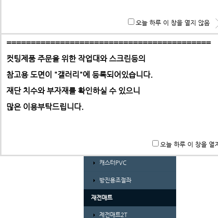
경량형 프로파일 및 부품
**특히 알루미늄판,PC,아크릴 판재는 필히 사무실로 견적 문
오늘 하루 이 창을 열지 않음
ABL프로파일 30시리즈
기 바랍니다.
ABL프로파일 30시리즈부품
==========================================
컷팅제품 주문을 위한 작업대와 스크린등의
ABL프로파일 40시리즈
참고용 도면이 "갤러리"에
등록되어있습니다.
ABL프로파일 40시리즈부품
-> 택배요금은 택배사에서 픽업 후 결정합니다.
재단 치수와 부자재를 확인하실 수 있으니
ㄱ자앵글 및 덕트
많은 이용부탁드립니다.
가공비(프로파일 및 판재)
바퀴 및 조절좌
오늘 하루 이 창을 열
풋마스터
캐스터PVC
방진용조절좌
재전매트
제전매트2T